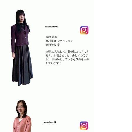
assistant 01
今村 若葉
大村美容 ファッション
専門学校 卒
WiLLに入社して、想像以上に「でき
る！」が増えました。少しずつです
が、 美容師として大きな成長を実感
しています！
assistant 02