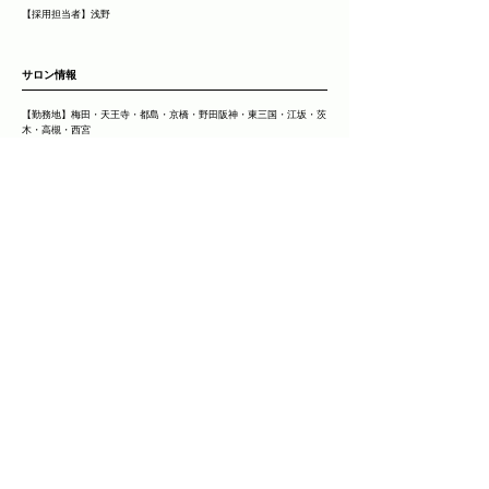
【採用担当者】浅野
​サロン情報
【勤務地】梅田・天王寺・都島・京橋・野田阪神・東三国・江坂・茨
木・高槻・西宮
【営業時間】10:00～19:00
【基本給】230,000円
【昇給】無（アシスタント時）
【賞与】無
【デビュー平均】2年６ヶ月
【アカデミー】有（130時間/年）
【各種手当】業務手当・店販手当・売上手当
【福利厚生】各種保険完備（雇用・労災・整容・厚生）・健康診断・
海外研修・撮影補助・保養所利用補助
【月間休日】完全週休二日
【有給休暇】10日
【長期休暇】夏季・冬季