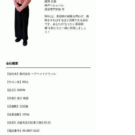
梶岡 日菜
神戸ベルェベル
美容専門学校 卒
WiLLは、美容師の経験を問わず、挑
戦をすればするほど活躍できる会社
です。あなたの“なりたい美容師
像”を私たちと一緒に目指しましょ
う！
会社概要
【会社名】株式会社 ヘアーメイクウィル
【サロン名】WiLL
【設立】2000年
【代表】深江 昭彦
【店舗数】12店舗
【従業員数】155名
【住所】大阪市淀川区東三国4-25-23
【電話番号】06-4867-4120