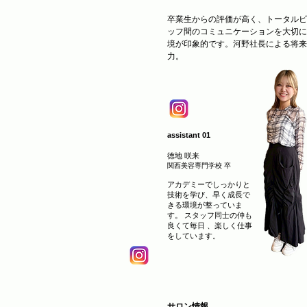
卒業生からの評価が高く、トータルビ
ッフ間のコミュニケーションを大切に
境が印象的です。河野社長による将来
力。
assistant 01
徳地 咲来
関西美容専門学校 卒
アカデミーでしっかりと
技術を学び、早く成長で
きる環境が整っていま
す。 スタッフ同士の仲も
良くて毎日 、楽しく仕事
をしています。
​サロン情報