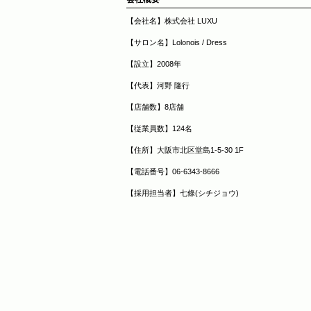
【会社名】株式会社 LUXU
【サロン名】Lolonois / Dress
【設立】2008年
【代表】河野 隆行
【店舗数】8店舗
【従業員数】124名
【住所】大阪市北区堂島1-5-30 1F
【電話番号】06-6343-8666
【採用担当者】七條(シチジョウ)