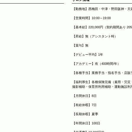
【勤務地】西梅田・中津・野田阪神・
【営業時間】10:00～19:00
【基本給】220,000円（契約期間あり 20
【昇給】無（アシスタント時）
【賞与】無
【デビュー平均】1年
【アカデミー】有（400時間/年）
【各種手当】業務手当・指名手当・店販
【福利厚生】各種保険完備（雇用・労災
撮影補助・保育所利用補助・運動施設利
【月間休日】8日
【有給休暇】7日
【長期休暇】夏季
【年間休日】100日