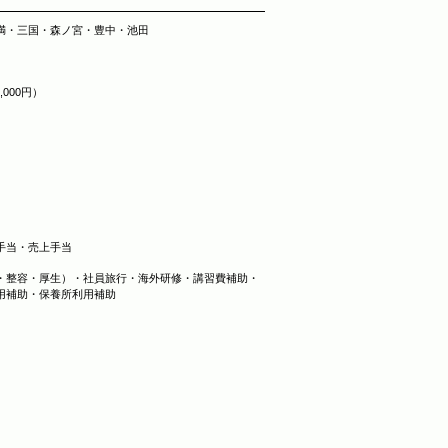
天満・三国・森ノ宮・豊中・池田
5,000円）
手当・売上手当
・整容・厚生）・社員旅行・海外研修・講習費補助・
用補助・保養所利用補助