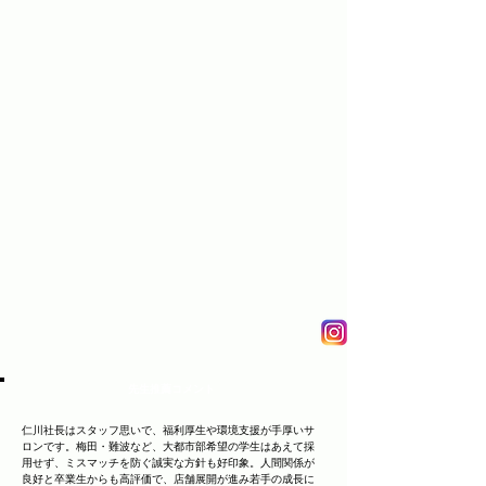
先生推薦コメント
仁川社長はスタッフ思いで、福利厚生や環境支援が手厚いサ
ロンです。梅田・難波など、大都市部希望の学生はあえて採
用せず、ミスマッチを防ぐ誠実な方針も好印象。人間関係が
良好と卒業生からも高評価で、店舗展開が進み若手の成長に