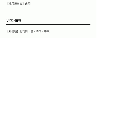
【採用担当者】吉岡
​サロン情報
【勤務地】北花田・堺・堺市・堺東
【営業時間】9:30～18:30
【基本給】245,000円（契約期間あり）
【昇給】有（アシスタント時 最大17,000円）
【賞与】年2回(業績による)
【デビュー 平均 】2 年６ヶ月
【アカデミー】無
【各種手当】業務手当・店販手当・売上手当・技術手当・整容国保手
当
【福利厚生】各種保険完備（雇用・労災・整容・厚生）・健康診断・
社員旅行・退職金・終身雇用・講習費補助・ウィッグ代補助
【月間休日】完全週休二日
【有給休暇】10日
【長期休暇】夏季・冬季