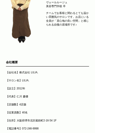
ヴェールルージュ
美容専門学校 卒
チームでお客様と関わるとても温か
い雰囲気のサロンです。お店にいる
全員が「居心地の良い空間」と感じ
られる自慢の居場所です♪
会社概要
【会社名】株式会社 LILIA.
【サロン名】LILIA.
【設立】2012年
【代表】仁川 慶優
【店舗数】4店舗
【従業員数】40名
【住所】大阪府堺市北区蔵前町2-16-54 1F
【電話番号】072-246-9998