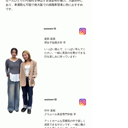
生一人ひとりの可能性を伸ばす育成姿勢が魅力。大阪郊外に
あり、車通勤も可能で南大阪での就職希望者に特におすすめ
です。
assistant 01
渡部 新菜
堺女子短期大学 卒
いっぱい遊んで、いっぱい学んでく
ださい。一緒に美容の仕事ができる
日を楽しみに待っています♪
assistant 02
竹中 菜桜
グラムール美容専門学校 卒
アットホームな雰囲気の中で楽しく
成長できるサロンです。一緒に働け