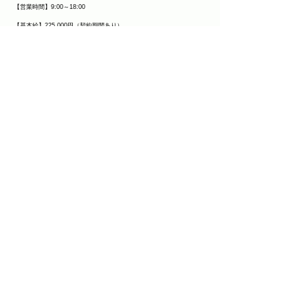
【営業時間】9:00～18:00
【基本給】225,000円（契約期間あり）
【昇給】有（アシスタント時 最大30,000円）
【賞与】年2回
【デビュー平均】美容師3年・アイリスト６ヶ月
【アカデミー】有（96時間/年）
【各種手当】業務手当・指名手当・店販手当・売上手当・技術手当・
扶養手当
【福利厚生】各種保険完備（雇用・労災・整容・厚生）・社員旅行・
海外研修・入社祝金・退職金・終身雇用・講習費補助・撮影補助
【月間休日】完全週休二日
【有給休暇】5日
【長期休暇】夏季・冬季
【年間休日】111日
【交通費】20,000円迄
【住宅手当】20,000円（交通費支給の場合、無）
【社員寮】無
【アシスタント平均家賃】60,000円