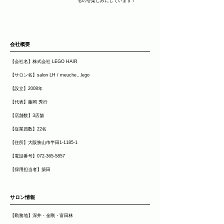
るのを楽しみにしています！
会社概要
【会社名】株式会社 LEGO HAIR
【サロン名】salon LH / meuche…lego
【設立】2008年
【代表】藤岡 秀行
【店舗数】3店舗
【従業員数】22名
【住所】大阪狭山市半田1-1185-1
【電話番号】072-365-5857
【採用担当者】築田
​サロン情報
【勤務地】深井・金剛・富田林