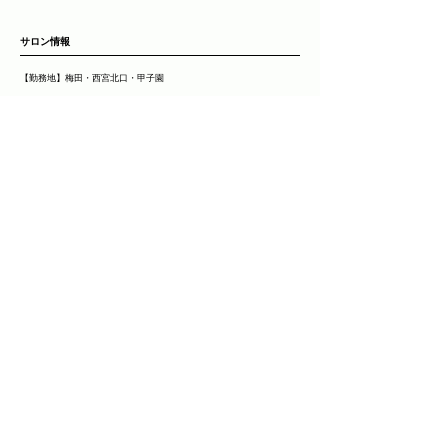
​サロン情報
【勤務地】梅田・西宮北口・甲子園
【営業時間】平日11:00～19:00・土日祝10:00～20:00
【基本給】220,000円（契約期間あり 210,000円）
【昇給】有（アシスタント時 最大20,000円）
【賞与】年2回・決算時
【デビュー平均】美容師2年６ヶ月・アイリスト６ヶ月
【アカデミー】無
【各種手当】業務手当・指名手当・店販手当・売上手当・技術手当
【福利厚生】社会保険完備（雇用・労災・健康・厚生）・健康診断・
社員旅行・海外研修・講習費補助・撮影補助・運動施設利用補助
【月間休日】9～10日
【有給休暇】10日
【長期休暇】夏季・冬季
【年間休日】102日
【交通費】15,000円迄