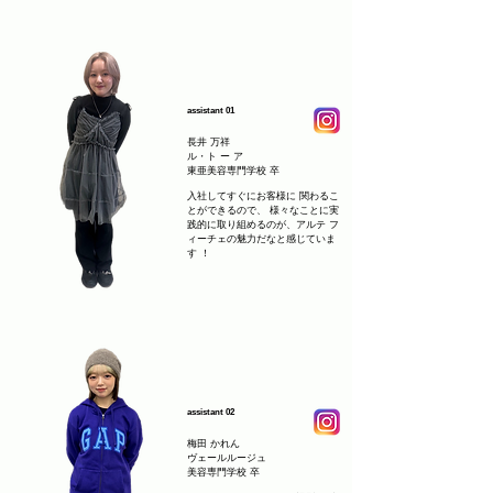
assistant 01
長井 万祥
ル・ト ー ア
東亜美容専門学校 卒
​入社してすぐにお客様に 関わるこ
とができるので、 様々なことに実
践的に取り組めるのが、アルテ フ
ィーチェの魅力だなと感じていま
す ！
assistant 02
梅田 かれん
ヴェールルージュ
美容専門学校 卒