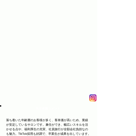
先生推薦コメント
落ち着いた年齢層のお客様が多く、客単価が高いため、業績
が安定しているサロンです。兼任ができ、幅広いスキルを活
かせる点や、福利厚生の充実、社員旅行が全額会社負担なの
も魅力。TikTok採用も好調で、卒業生が成果を出しています。