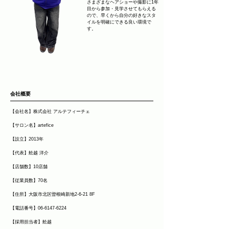
さまざまなヘアショーや撮影に1年
目から参加・見学させてもらえる
ので、早くから自分の好きなスタ
イルを明確にできる良い環境で
す。
会社概要
【会社名】株式会社 アルテフィーチェ
【サロン名】artefice
【設立】2013年
【代表】舩越 洋介
【店舗数】10店舗
【従業員数】70名
【住所】大阪市北区曽根崎新地2-6-21 8F
【電話番号】06-6147-6224
【採用担当者】舩越